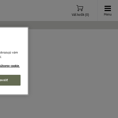
Menu
Váš košík
(
0
)
zobrazujú vám
í.
súborov cookie.
ovoliť