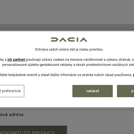
Ochrana vašich online dát je našou prioritou.
nky a
ich partneri
používajú súbory cookies na meranie návštevnosti a výkonu stránok, 
personalizované a/alebo geolokované reklamy a obsah prostredníctvom sociálnych siet
žete kedykoľvek zmeniť a získať ďalšie informácie na stránke našich zásad používania
 preferencie
zakázať
p
lová adresa
KONTAKTUJTE PREDAJCU