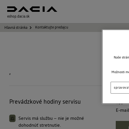
eshop.dacia.sk
Kontaktujte predajcu
Hlavná stránka
Naše strá
,
Možnosti mô
spravovať
Prevádzkové hodiny servisu
Tel.
E-mai
Servis má službu – nie je možné
dohodnúť stretnutie.