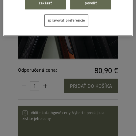
zakázať
povoliť
spravovať preferencie
80,90 €
Odporučená cena:
PRIDAŤ DO KOŠÍKA
Vidíte katalógové ceny. Vyberte predajcu a
zistite jeho ceny