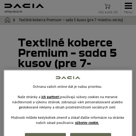
eshop.dacia.sk
Váš košík
(
0
)
Menu
Textilné koberce Premium – sada 5 kusov (pre 7-miestnu verziu)
Textilné koberce
Premium – sada 5
kusov (pre 7-
miestnu verziu)
Ochrana vašich online dát je našou prioritou.
749020312R
Naše stránky a
ich partneri
používajú súbory cookies na meranie
návštevnosti a výkonu stránok, zobrazujú vám personalizované a/alebo
geolokované reklamy a obsah prostredníctvom sociálnych sietí.
Možnosti môžete kedykoľvek zmeniť a získať ďalšie informácie na stránke
našich zásad používania
súborov cookie.