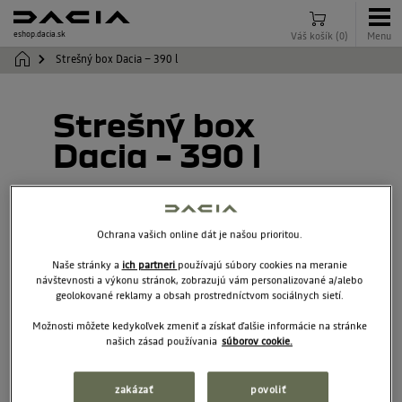
eshop.dacia.sk
Váš košík
(
0
)
Menu
Strešný box Dacia – 390 l
Strešný box
Dacia – 390 l
7711574057
Ochrana vašich online dát je našou prioritou.
Naše stránky a
ich partneri
používajú súbory cookies na meranie
návštevnosti a výkonu stránok, zobrazujú vám personalizované a/alebo
geolokované reklamy a obsah prostredníctvom sociálnych sietí.
Možnosti môžete kedykoľvek zmeniť a získať ďalšie informácie na stránke
našich zásad používania
súborov cookie.
zakázať
povoliť