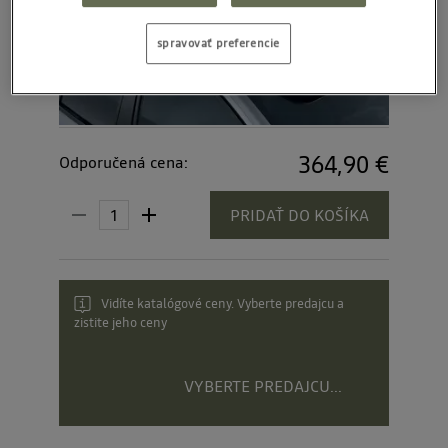
spravovať preferencie
364,90 €
Odporučená cena:
PRIDAŤ DO KOŠÍKA
Vidíte katalógové ceny. Vyberte predajcu a
zistite jeho ceny
VYBERTE PREDAJCU...