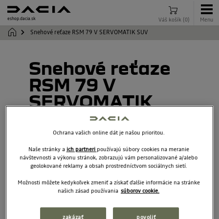
eshop.dacia.sk
Váš košík
(
0
)
Menu
Snehové reťaze RSM 79 V SERVOMATIK SUV
Snehové reťaze
RSM 79 V
SERVOMATIK
SUV
Ochrana vašich online dát je našou prioritou.
7717073403
Naše stránky a
ich partneri
používajú súbory cookies na meranie
návštevnosti a výkonu stránok, zobrazujú vám personalizované a/alebo
geolokované reklamy a obsah prostredníctvom sociálnych sietí.
Možnosti môžete kedykoľvek zmeniť a získať ďalšie informácie na stránke
našich zásad používania
súborov cookie.
zakázať
povoliť