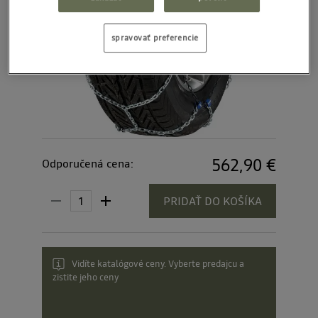
spravovať preferencie
562,90 €
Odporučená cena:
PRIDAŤ DO KOŠÍKA
Vidíte katalógové ceny. Vyberte predajcu a
zistite jeho ceny