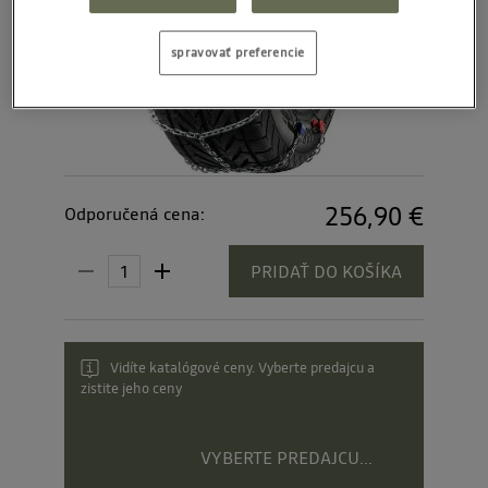
spravovať preferencie
256,90 €
Odporučená cena:
PRIDAŤ DO KOŠÍKA
Vidíte katalógové ceny. Vyberte predajcu a
zistite jeho ceny
VYBERTE PREDAJCU...