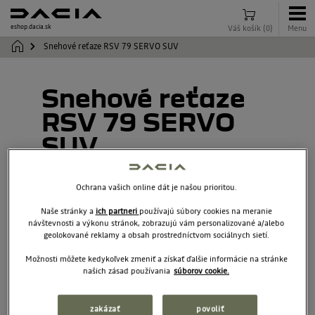
eshop.dacia.sk
Váš košík
(
0
)
Menu
Snehové reťaze RSV 79 SERVO SUV
Snehové reťaze
RSV 79 SERVO
SUV
7717073414
Ochrana vašich online dát je našou prioritou.
Naše stránky a
ich partneri
používajú súbory cookies na meranie
návštevnosti a výkonu stránok, zobrazujú vám personalizované a/alebo
geolokované reklamy a obsah prostredníctvom sociálnych sietí.
Možnosti môžete kedykoľvek zmeniť a získať ďalšie informácie na stránke
našich zásad používania
súborov cookie.
zakázať
povoliť