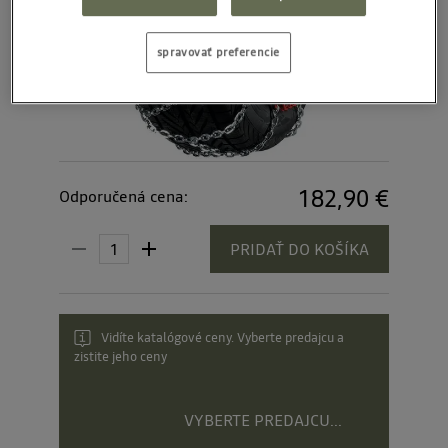
spravovať preferencie
182,90 €
Odporučená cena:
PRIDAŤ DO KOŠÍKA
Vidíte katalógové ceny. Vyberte predajcu a
zistite jeho ceny
VYBERTE PREDAJCU...