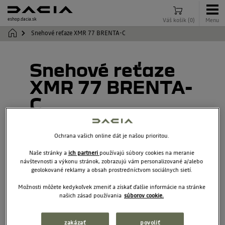
eshop.dacia.sk
Váš košík
(
0
)
Menu
Snehové reťaze XMR 77 BRENTA-C
Snehové reťaze
XMR 77 BRENTA-
C
7717073424
Ochrana vašich online dát je našou prioritou.
Naše stránky a
ich partneri
používajú súbory cookies na meranie
návštevnosti a výkonu stránok, zobrazujú vám personalizované a/alebo
geolokované reklamy a obsah prostredníctvom sociálnych sietí.
Možnosti môžete kedykoľvek zmeniť a získať ďalšie informácie na stránke
našich zásad používania
súborov cookie.
zakázať
povoliť