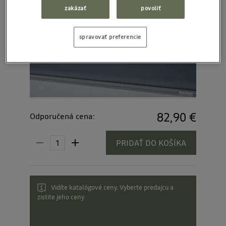
zakázať
povoliť
spravovať preferencie
82,90 €
Odporučená cena:
PRIDAŤ DO KOŠÍKA
Vidíte katalógové ceny. Vyberte predajcu a
zistite jeho ceny