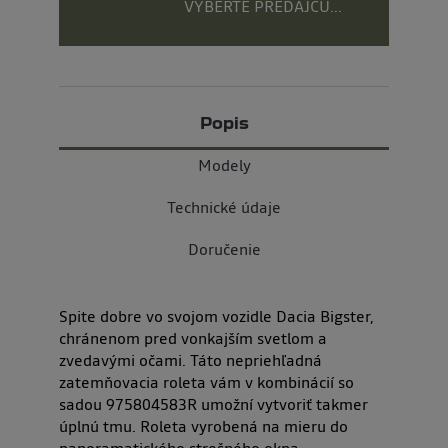
VYBERTE PREDAJCU...
Popis
Modely
Technické údaje
Doručenie
Spite dobre vo svojom vozidle Dacia Bigster,
chránenom pred vonkajším svetlom a
zvedavými očami. Táto nepriehľadná
zatemňovacia roleta vám v kombinácií so
sadou 975804583R umožní vytvoriť takmer
úplnú tmu. Roleta vyrobená na mieru do
panoramatického strešného okna.