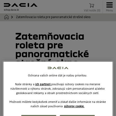
eshop.dacia.sk
Váš košík
(
0
)
Menu
Zatemňovacia roleta pre panoramatické strešné okno
Zatemňovacia
roleta pre
panoramatické
strešné okno
8201757350
Ochrana vašich online dát je našou prioritou.
Naše stránky a
ich partneri
používajú súbory cookies na meranie
návštevnosti a výkonu stránok, zobrazujú vám personalizované a/alebo
geolokované reklamy a obsah prostredníctvom sociálnych sietí.
Možnosti môžete kedykoľvek zmeniť a získať ďalšie informácie na stránke
našich zásad používania
súborov cookie.