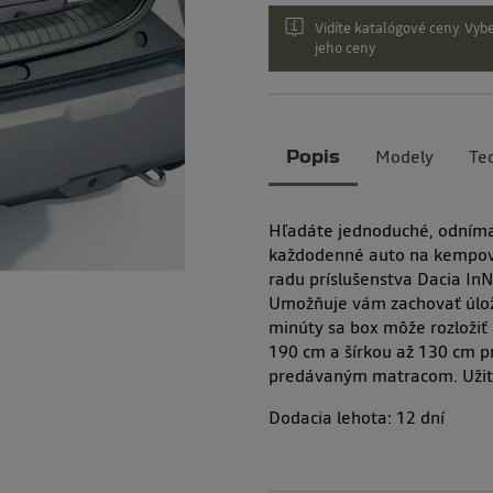
Vidíte katalógové ceny. Vybe
jeho ceny
Modely
Te
Popis
Hľadáte jednoduché, odnímat
každodenné auto na kempovan
radu príslušenstva Dacia InN
Umožňuje vám zachovať úložn
minúty sa box môže rozložiť
190 cm a šírkou až 130 cm p
predávaným matracom. Užite
Dodacia lehota:
12
dní