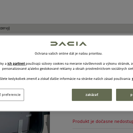
ezervy)
Camping box 
Ochrana vašich online dát je našou prioritou.
bez rezervy)
nky a
ich partneri
používajú súbory cookies na meranie návštevnosti a výkonu stránok, 
personalizované a/alebo geolokované reklamy a obsah prostredníctvom sociálnych siet
984238863R
žete kedykoľvek zmeniť a získať ďalšie informácie na stránke našich zásad používania
1 689
 preferencie
zakázať
p
Odporučená cena:
Produkt je dočasne nedostu