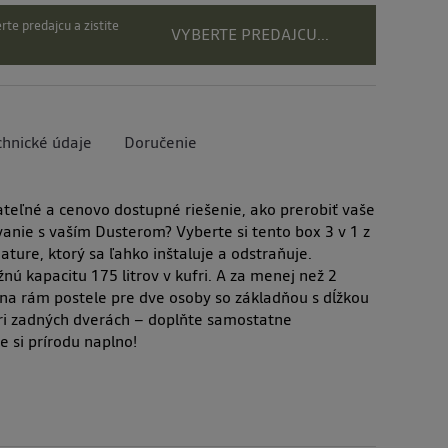
rte predajcu a zistite
VYBERTE PREDAJCU...
chnické údaje
Doručenie
eľné a cenovo dostupné riešenie, ako prerobiť vaše
ie s vaším Dusterom? Vyberte si tento box 3 v 1 z
ature, ktorý sa ľahko inštaluje a odstraňuje.
ú kapacitu 175 litrov v kufri. A za menej než 2
 na rám postele pre dve osoby so základňou s dĺžkou
ri zadných dverách – doplňte samostatne
 si prírodu naplno!