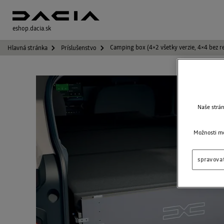
eshop.dacia.sk
Camping box (4×2 všetky verzie, 4×4 bez r
Hlavná stránka
Príslušenstvo
Naše strá
Možnosti mô
spravovať