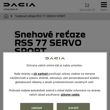
eshop.dacia.sk
Váš košík
(
0
)
Menu
Snehové reťaze RSS 77 SERVO SPORT
Snehové reťaze
RSS 77 SERVO
SPORT
7717073410
Ochrana vašich online dát je našou prioritou.
Naše stránky a
ich partneri
používajú súbory cookies na meranie
návštevnosti a výkonu stránok, zobrazujú vám personalizované a/alebo
geolokované reklamy a obsah prostredníctvom sociálnych sietí.
Možnosti môžete kedykoľvek zmeniť a získať ďalšie informácie na stránke
našich zásad používania
súborov cookie.
zakázať
povoliť