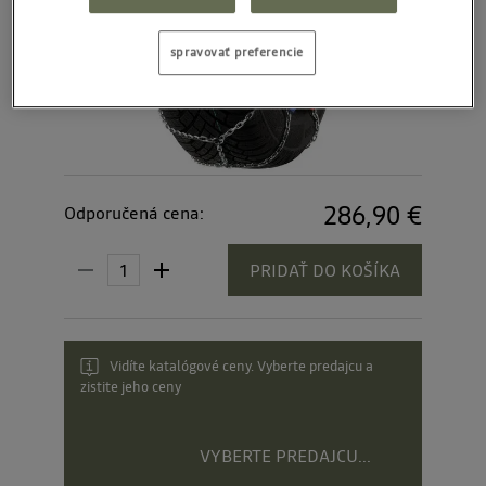
spravovať preferencie
286,90 €
Odporučená cena:
PRIDAŤ DO KOŠÍKA
Vidíte katalógové ceny. Vyberte predajcu a
zistite jeho ceny
VYBERTE PREDAJCU...