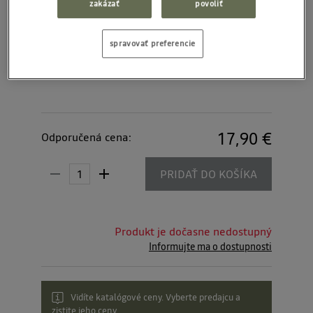
zakázať
povoliť
spravovať preferencie
17,90 €
Odporučená cena:
PRIDAŤ DO KOŠÍKA
Produkt je dočasne nedostupný
Informujte ma o dostupnosti
Vidíte katalógové ceny. Vyberte predajcu a
zistite jeho ceny