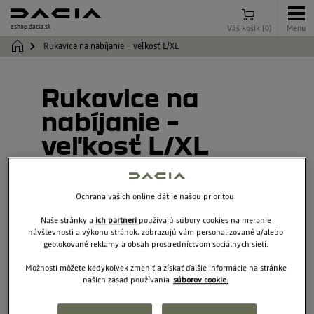
eshop.dacia.sk
Váš košík
(
0
)
Menu
Rukavice na nabíjanie – veľkosť L/XL
Rukavice na
nabíjanie –
veľkosť L/XL
7717301121
Ochrana vašich online dát je našou prioritou.
Naše stránky a
ich partneri
používajú súbory cookies na meranie
návštevnosti a výkonu stránok, zobrazujú vám personalizované a/alebo
geolokované reklamy a obsah prostredníctvom sociálnych sietí.
Možnosti môžete kedykoľvek zmeniť a získať ďalšie informácie na stránke
našich zásad používania
súborov cookie.