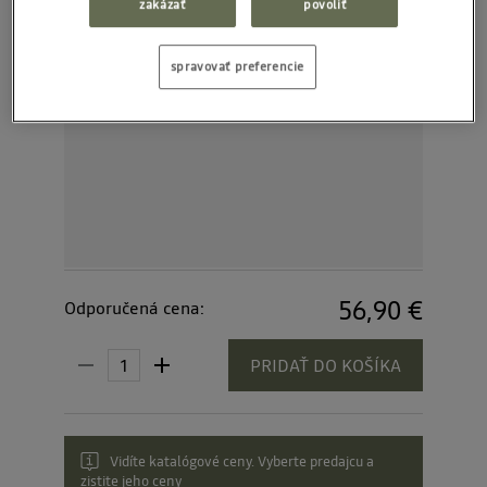
zakázať
povoliť
spravovať preferencie
56,90 €
Odporučená cena:
PRIDAŤ DO KOŠÍKA
Vidíte katalógové ceny. Vyberte predajcu a
zistite jeho ceny