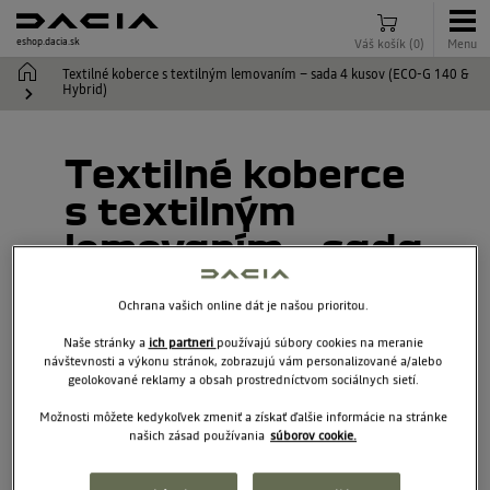
eshop.dacia.sk
Váš košík
(
0
)
Menu
Textilné koberce s textilným lemovaním – sada 4 kusov (ECO-G 140 &
Hybrid)
Textilné koberce
s textilným
lemovaním – sada
4 kusov (ECO-G
Ochrana vašich online dát je našou prioritou.
140 & Hybrid)
Naše stránky a
ich partneri
používajú súbory cookies na meranie
návštevnosti a výkonu stránok, zobrazujú vám personalizované a/alebo
7718004009
geolokované reklamy a obsah prostredníctvom sociálnych sietí.
Možnosti môžete kedykoľvek zmeniť a získať ďalšie informácie na stránke
našich zásad používania
súborov cookie.