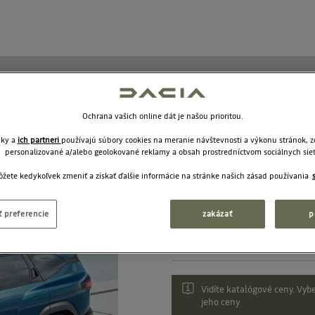
Strešné tyče 
Ochrana vašich online dát je našou prioritou.
lišty
nky a
ich partneri
používajú súbory cookies na meranie návštevnosti a výkonu stránok, 
personalizované a/alebo geolokované reklamy a obsah prostredníctvom sociálnych siet
8201749196
žete kedykoľvek zmeniť a získať ďalšie informácie na stránke našich zásad používania
 preferencie
zakázať
p
226,9
Odporučená cena:
Vidíte katalógové ceny. Vybe
jeho ceny