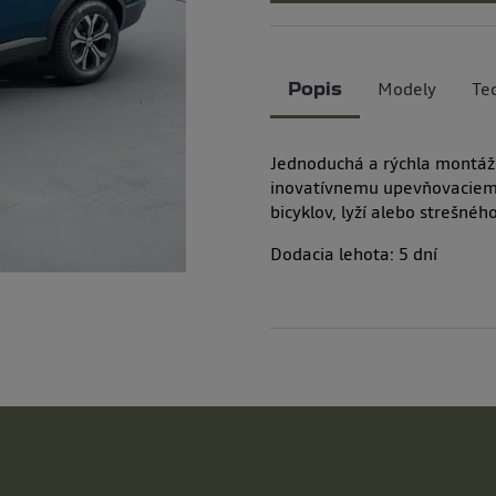
Modely
Te
Popis
Jednoduchá a rýchla montáž 
inovatívnemu upevňovaciemu
bicyklov, lyží alebo strešnéh
Dodacia lehota:
5
dní