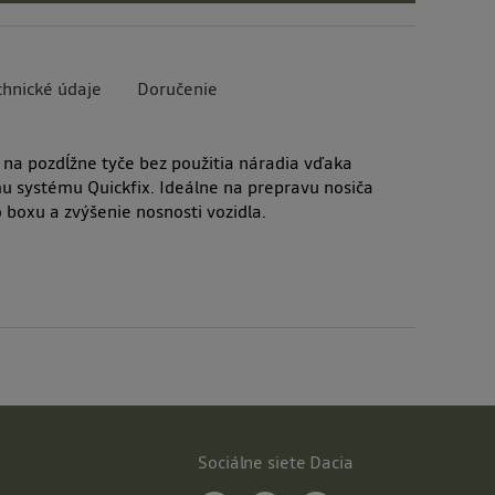
chnické údaje
Doručenie
na pozdĺžne tyče bez použitia náradia vďaka
 systému Quickfix. Ideálne na prepravu nosiča
o boxu a zvýšenie nosnosti vozidla.
Sociálne siete Dacia