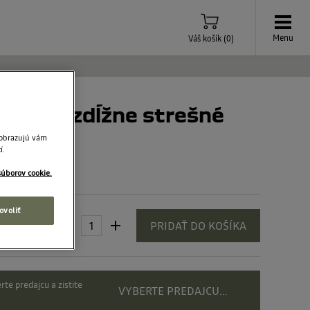
Menu
Váš košík
(
0
)
– na pozdĺžne strešné
zobrazujú vám
í.
súborov cookie.
ovoliť
0 €
PRIDAŤ DO KOŠÍKA
rte predajcu a zistite
VYBERTE PREDAJCU...