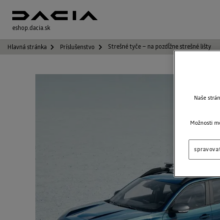
eshop.dacia.sk
Strešné tyče – na pozdĺžne strešné lišty
Hlavná stránka
Príslušenstvo
Naše strá
Možnosti mô
spravovať